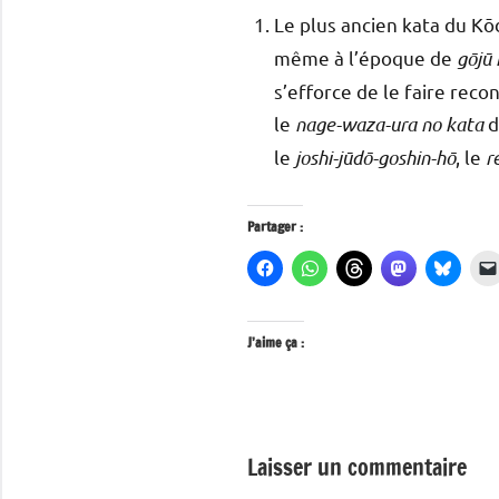
Le plus ancien kata du Kō
même à l’époque de
gōjū 
s’efforce de le faire reco
le
nage-waza-ura no kata
d
le
joshi-jūdō-goshin-hō
, le
r
Partager :
J’aime ça :
Laisser un commentaire