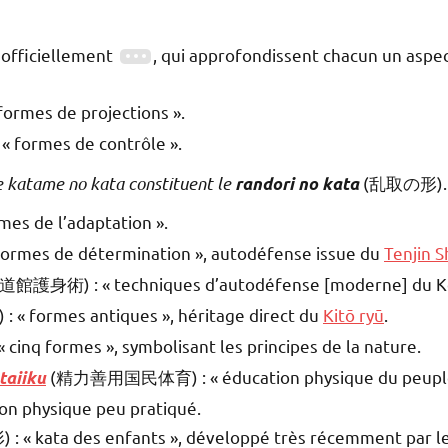
 officiellement
, qui approfondissent chacun un aspect
ormes de projections ».
 formes de contrôle ».
e katame no kata constituent le
(乱取の形).
randori no kata
es de l’adaptation ».
ormes de détermination », autodéfense issue du
Tenjin S
道館護身術) : « techniques d’autodéfense [moderne] du K
« formes antiques », héritage direct du
Kitō ryū
.
cinq formes », symbolisant les principes de la nature.
(精力善用国民体育) : « éducation physique du peuple pa
taiiku
ion physique peu pratiqué.
 « kata des enfants », développé très récemment par le