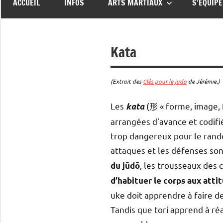
ACCUEIL
INFOS
ARTS MARTIAUX
S’ÉQUIP
Kata
(Extrait des
Clés pour le judo
de Jérémie.)
Les
(形 « forme, image, 
kata
arrangées d’avance et codifié
trop dangereux pour le rando
attaques et les défenses son
, les trousseaux des 
du jūdō
d’habituer le corps aux atti
uke doit apprendre à faire d
Tandis que tori apprend à réa