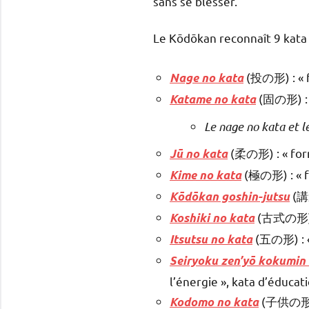
sans se blesser.
Le Kōdōkan reconnaît 9 kata
(投の形) : « f
Nage no kata
(固の形) : «
Katame no kata
Le nage no kata et l
(柔の形) : « form
Jū no kata
(極の形) : « f
Kime no kata
(講
Kōdōkan goshin-jutsu
(古式の形) : 
Koshiki no kata
(五の形) : « 
Itsutsu no kata
Seiryoku zen’yō kokumin 
l’énergie », kata d’éducat
(子供の形) :
Kodomo no kata