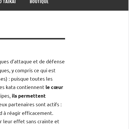
O TAIKAI
BOUTIQUE
iques d’attaque et de défense
ues, y compris ce qui est
mes) : puisque toutes les
Les kata contiennent
le cœur
cipes,
ils permettent
eux partenaires sont actifs :
d à réagir efficacement.
r leur effet sans crainte et