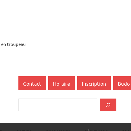
 en troupeau
ukai
Contact
Horaire
Inscription
Budo 
Rechercher