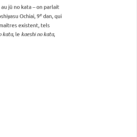
u jū no kata – on parlait
e
hiyasu Ochiai, 9
dan, qui
maîtres existent, tels
o kata
, le
kaeshi no kata
,