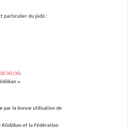
 particulier du jūdō :
hin’yō ryū
.
ōdōkan ».
r la bonne utilisation de
 Kōdōkan et la Fédération