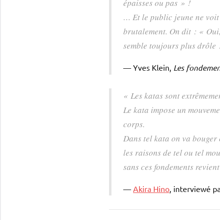
épaisses ou pas » !
… Et le public jeune ne voit
brutalement. On dit : « Oui
semble toujours plus drôle 
Yves Klein,
Les fondemen
« Les katas sont extrêmemen
Le kata impose un mouvement
corps.
Dans tel kata on va bouger 
les raisons de tel ou tel m
sans ces fondements revient
Akira Hino
, interviewé p