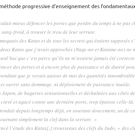
 méthode progressive d’enseignement des fondamentaux
valait mieux défoncer les portes que perdre du temps à ne pas ch
 sang-froid, à trouver le trou de leur serrure.
moquais des Katas et de tous les secrets qui étaient supposés s’
 deux Katas que j’avais approchés (Nage-no et Katame-no) ne 
urd’hui que c’est parce qu’ils ne m’avaient jamais été correct
oncer des portes et à encore plus de puissance et de dureté po
, pendant que je voyais autour de moi des quantités innombrables
r et ouvrir sans dommage, ni déploiement de puissance inutile.
au Japon, de bagarres sensationnelles et déchaînées aux côtés d
, crevé et agacé contre une dernière porte, trop épaisse celle-là
tendait depuis longtemps déjà, en souriant doucement, un de c
 tournant simplement la clef dans la serrure. »
ncé l’étude des Katas[,] trousseaux des clefs du Judo, « des cl