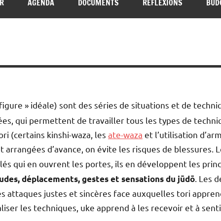
ER
AGENDA
DOCUMENTS
RÉFLEXIONS
BUD
figure » idéale) sont des séries de situations et de techn
es, qui permettent de travailler tous les types de techniq
ri (certains kinshi-waza, les
ate-waza
et l’utilisation d’ar
t arrangées d’avance, on évite les risques de blessures. 
clés qui en ouvrent les portes, ils en développent les prin
. Les d
tudes, déplacements, gestes et sensations du jūdō
es attaques justes et sincères face auxquelles tori appren
liser les techniques, uke apprend à les recevoir et à senti