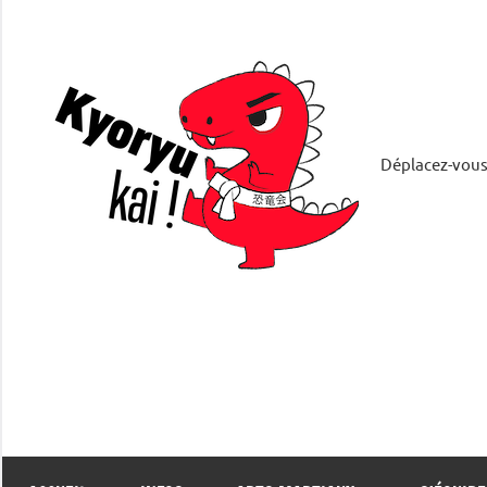
Aller
au
contenu
Déplacez-vous
Kyory
恐
竜
会