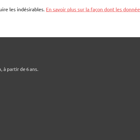
uire les indésirables.
En savoir plus sur la façon dont les donn
 à partir de 6 ans.