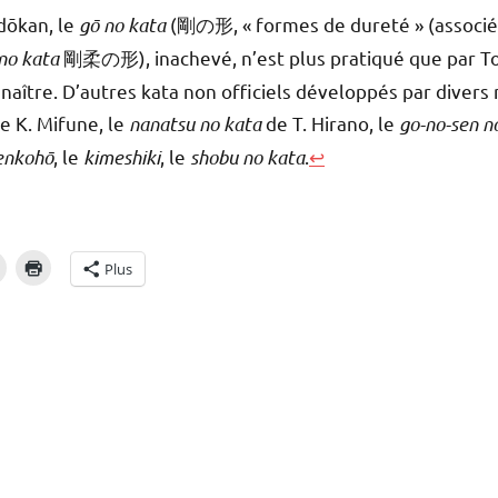
dōkan, le
gō no kata
(剛の形, « formes de dureté » (associé a
no kata
剛柔の形), inachevé, n’est plus pratiqué que par Tos
nnaître. D’autres kata non officiels développés par divers 
e K. Mifune, le
nanatsu no kata
de T. Hirano, le
go-no-sen n
enkohō
, le
kimeshiki
, le
shobu no kata
.
↩
Plus