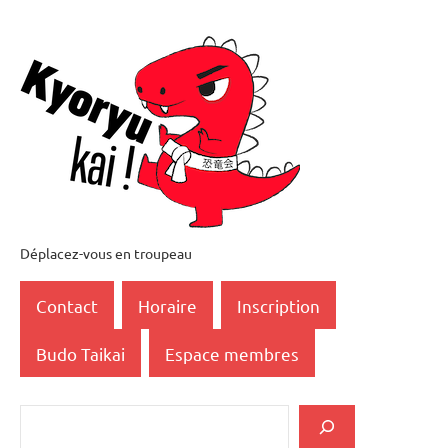
Aller
au
contenu
Déplacez-vous en troupeau
Kyoryukai
恐
Contact
Horaire
Inscription
竜
Budo Taikai
Espace membres
会
Rechercher