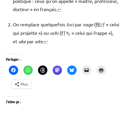
politique : ceux qu’on appelle « maître, professeur,
docteur » en français.
↩
On remplace quelquefois
tori
par
nage
(投げ « celui
qui projette ») ou
uchi
(打ち « celui qui frappe »),
et
uke
par
aite
.
↩
Partager :
Plus
J’aime ça :