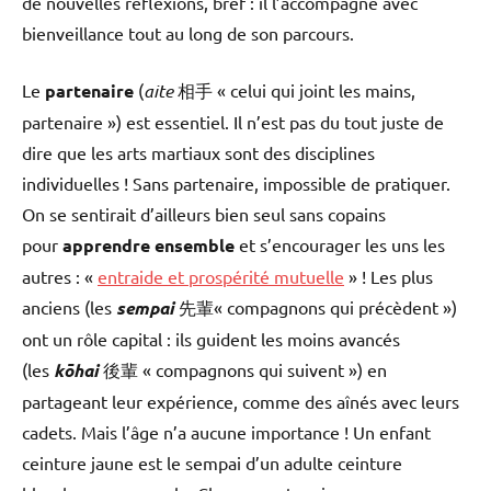
de nouvelles réflexions, bref : il l’accompagne avec
bienveillance tout au long de son parcours.
Le
partenaire
(
aite
相手 « celui qui joint les mains,
partenaire ») est essentiel. Il n’est pas du tout juste de
dire que les arts martiaux sont des disciplines
individuelles ! Sans partenaire, impossible de pratiquer.
On se sentirait d’ailleurs bien seul sans copains
pour
apprendre ensemble
et s’encourager les uns les
autres : «
entraide et prospérité mutuelle
» ! Les plus
anciens (les
sempai
先輩« compagnons qui précèdent »)
ont un rôle capital : ils guident les moins avancés
(les
kōhai
後輩 « compagnons qui suivent ») en
partageant leur expérience, comme des aînés avec leurs
cadets. Mais l’âge n’a aucune importance ! Un enfant
ceinture jaune est le sempai d’un adulte ceinture