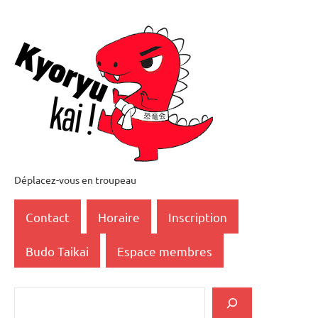
Aller
au
contenu
Déplacez-vous en troupeau
Kyoryukai
恐
Contact
Horaire
Inscription
竜
Budo Taikai
Espace membres
会
Rechercher