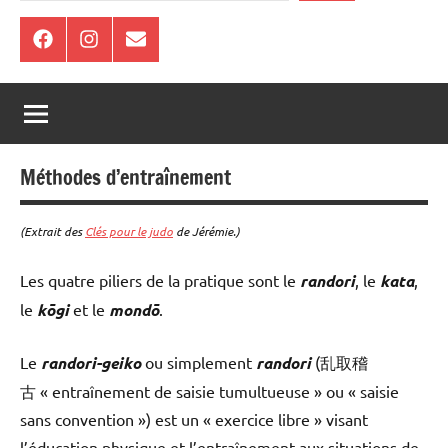
Facebook
Instagram
E-
mail
Méthodes d’entraînement
(Extrait des
Clés pour le judo
de Jérémie.)
Les quatre piliers de la pratique sont le
randori
, le
kata
,
le
kōgi
et le
mondō
.
Le
randori-geiko
ou simplement
randori
(乱取稽
古 « entraînement de saisie tumultueuse » ou « saisie
sans convention ») est un « exercice libre » visant
l’éducation physique et l’entraînement aux situations de