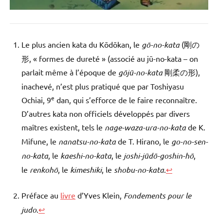
Le plus ancien kata du Kōdōkan, le
gō-no-kata
(剛の
形, « formes de dureté » (associé au jū-no-kata – on
parlait même à l’époque de
gōjū-no-kata
剛柔の形),
inachevé, n’est plus pratiqué que par Toshiyasu
e
Ochiai, 9
dan, qui s’efforce de le faire reconnaître.
D’autres kata non officiels développés par divers
maîtres existent, tels le
nage-waza-ura-no-kata
de K.
Mifune, le
nanatsu-no-kata
de T. Hirano, le
go-no-sen-
no-kata
, le
kaeshi-no-kata
, le
joshi-jūdō-goshin-hō
,
le
renkohō
, le
kimeshiki
, le
shobu-no-kata
.
↩
Préface au
livre
d’Yves Klein,
Fondements pour le
judo
.
↩