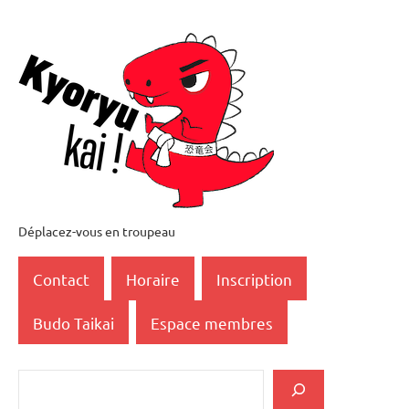
Aller
au
contenu
Déplacez-vous en troupeau
Kyoryukai
恐
Contact
Horaire
Inscription
竜
Budo Taikai
Espace membres
会
Rechercher