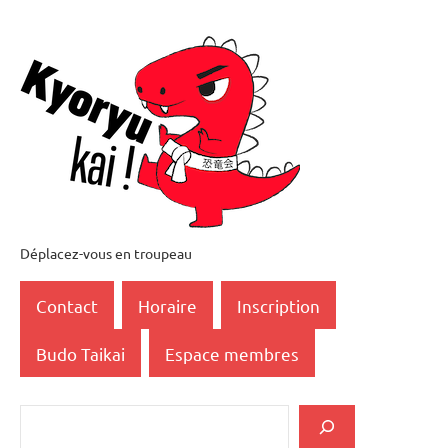
Aller
au
contenu
Déplacez-vous en troupeau
Kyoryukai
恐
Contact
Horaire
Inscription
竜
Budo Taikai
Espace membres
会
Rechercher